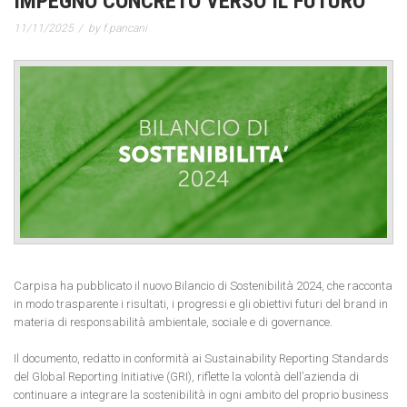
IMPEGNO CONCRETO VERSO IL FUTURO
11/11/2025
by f.pancani
Carpisa ha pubblicato il nuovo Bilancio di Sostenibilità 2024, che racconta
in modo trasparente i risultati, i progressi e gli obiettivi futuri del brand in
materia di responsabilità ambientale, sociale e di governance.
Il documento, redatto in conformità ai Sustainability Reporting Standards
del Global Reporting Initiative (GRI), riflette la volontà dell’azienda di
continuare a integrare la sostenibilità in ogni ambito del proprio business