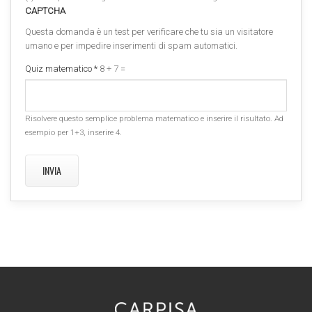
CAPTCHA
Questa domanda è un test per verificare che tu sia un visitatore
umano e per impedire inserimenti di spam automatici.
Quiz matematico
*
8 + 7 =
Risolvere questo semplice problema matematico e inserire il risultato. Ad
esempio per 1+3, inserire 4.