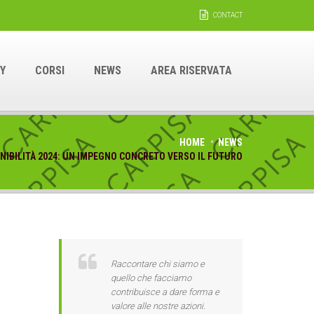
CONTACT
Y
CORSI
NEWS
AREA RISERVATA
HOME
NEWS
ENIBILITÀ 2024: UN IMPEGNO CONCRETO VERSO IL FUTURO
Raccontare chi siamo e
quello che facciamo
contribuisce a dare forma e
valore alle nostre azioni.