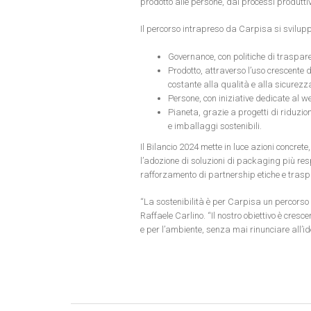
prodotto alle persone, dai processi produttivi 
Il percorso intrapreso da Carpisa si sviluppa
Governance, con politiche di traspar
Prodotto, attraverso l’uso crescente d
costante alla qualità e alla sicurezz
Persone, con iniziative dedicate al w
Pianeta, grazie a progetti di riduzion
e imballaggi sostenibili.
Il Bilancio 2024 mette in luce azioni concrete, 
l’adozione di soluzioni di packaging più resp
rafforzamento di partnership etiche e traspar
“La sostenibilità è per Carpisa un percorso 
Raffaele Carlino. “Il nostro obiettivo è cresc
e per l’ambiente, senza mai rinunciare all’i