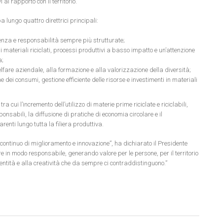
al rapporto con il territorio.
 lungo quattro direttrici principali:
enza e responsabilità sempre più strutturate;
i materiali riciclati, processi produttivi a basso impatto e un’attenzione
a;
elfare aziendale, alla formazione e alla valorizzazione della diversità;
e dei consumi, gestione efficiente delle risorse e investimenti in materiali
tra cui l’incremento dell’utilizzo di materie prime riciclate e riciclabili,
onsabili, la diffusione di pratiche di economia circolare e il
enti lungo tutta la filiera produttiva.
continuo di miglioramento e innovazione”, ha dichiarato il Presidente
ere in modo responsabile, generando valore per le persone, per il territorio
dentità e alla creatività che da sempre ci contraddistinguono.”