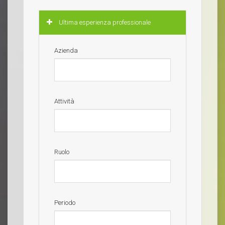
Nascondi
Ultima esperienza professionale
Azienda
Attività
Ruolo
Periodo