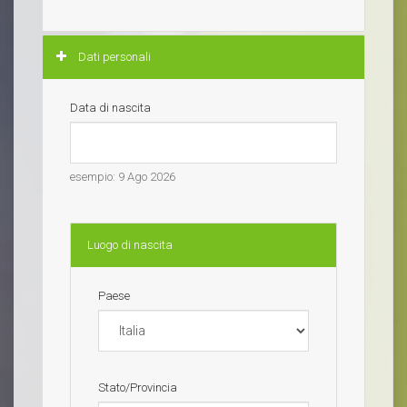
Nascondi
Dati personali
Data di nascita
esempio: 9 Ago 2026
Luogo di nascita
Paese
Stato/Provincia