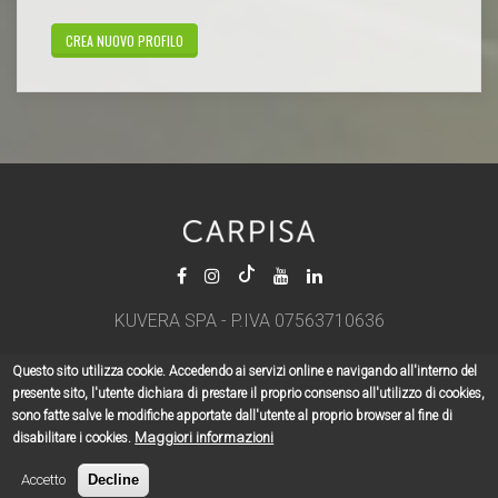
KUVERA SPA - P.IVA 07563710636
Questo sito utilizza cookie. Accedendo ai servizi online e navigando all'interno del
presente sito, l'utente dichiara di prestare il proprio consenso all'utilizzo di cookies,
sono fatte salve le modifiche apportate dall'utente al proprio browser al fine di
Copyright © 2026
CARPISAACADEMY
| All Rights Reserved |
Privacy Policy
|
Maggiori informazioni
disabilitare i cookies.
Informativa Privacy & Cookie Policy
Accetto
Decline