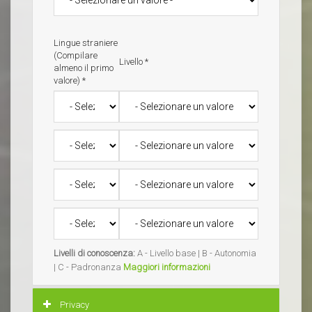
Lingue straniere
(Compilare
Livello
*
almeno il primo
valore)
*
Lingue straniere (Compilare almeno il primo valore)
Livello
*
*
Lingue straniere (Compilare almeno il primo valore)
Livello
*
*
Lingue straniere (Compilare almeno il primo valore)
Livello
*
*
Lingue straniere (Compilare almeno il primo valore)
Livello
*
*
Livelli di conoscenza:
A - Livello base | B - Autonomia
| C - Padronanza
Maggiori informazioni
Nascondi
Privacy